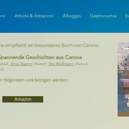
oni
Attività & Attrazioni
Alloggio
Gastronomia
E
a empfliehlt ein besonderes Buch von Carona:
. Spannende Geschichten aus Carona
utor),
Anja Stamm
(Autor),
Ilse Wollmann
(Autor),
or)
er folgendem Link bezogen werden:
Amazon