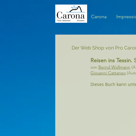
Carona
Impressi
Zurück zum Katalog
Der Web Shop von Pro Caron
Reisen ins Tessin
von
Bernd Wollmann
(A
Giovanni Cattaneo
(Aut
Dieses Buch kann unt