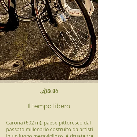
At
tività
Il tem
po
libero
Carona (602 m), paese pittoresco dal
passato millenario costruito da artisti
in un luogo meraviglioso, é situata tra