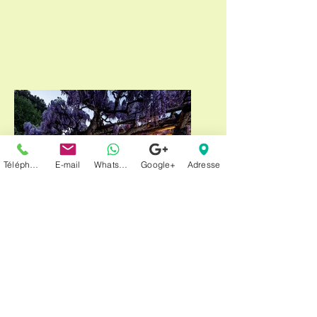
Téléphone
E-mail
Whatsapp
Google+
Adresse
Ristorante La Sosta Carona
Cuisine gastronomique avec ambiance
tessinoise
© 2024 par Pro Carona